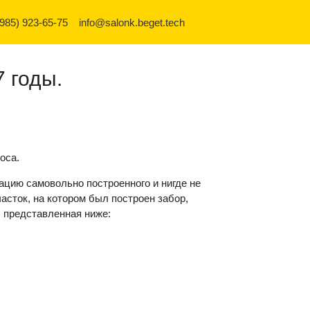
(985) 923-65-75
info@salonk.beget.tech
 годы.
оса.
ацию самовольно построенного и нигде не
часток, на котором был построен забор,
, представленная ниже: