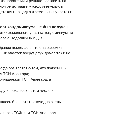
из положения и решило поставить на
ной регистрации «кондоминиума», в
 детская площадка и земельный участок в
орт кондоминиума не был получен
рации земельного участка кондоминиум не
лаве с Подолякиным Д.В.
рании поклялась, что она оформит
ный участок вокруг двух домов так и не
огда объявляет о том, что подземный
ся ТСН Авангард;
принадлежит ТСН Авангард, а
ду и пока всех, в том числе и
ишлось бы платить ежегодно очень
ислилось ТСЖ или ТСН Авангард.