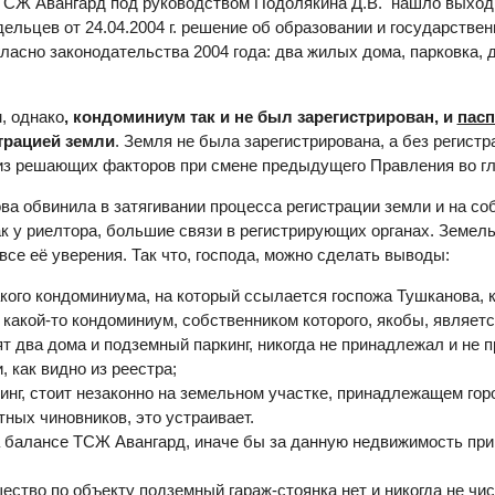
ТСЖ Авангард под руководством Подолякина Д.В. нашло выход 
ьцев от 24.04.2004 г. решение об образовании и государствен
гласно законодательства 2004 года: два жилых дома, парковка,
, однако
, кондоминиум так и не был зарегистрирован, и
пасп
трацией земли
. Земля не была зарегистрирована, а без регист
 из решающих факторов при смене предыдущего Правления во г
 обвинила в затягивании процесса регистрации земли и на соб
как у риелтора, большие связи в регистрирующих органах. Земель
се её уверения. Так что, господа, можно сделать выводы:
акого кондоминиума, на который ссылается госпожа Тушканова, к
 какой-то кондоминиум, собственником которого, якобы, являет
т два дома и подземный паркинг, никогда не принадлежал и не 
 как видно из реестра;
нг, стоит незаконно на земельном участке, принадлежащем горо
ных чиновников, это устраивает.
на балансе ТСЖ Авангард, иначе бы за данную недвижимость пр
ество по объекту подземный гараж-стоянка нет и никогда не ч