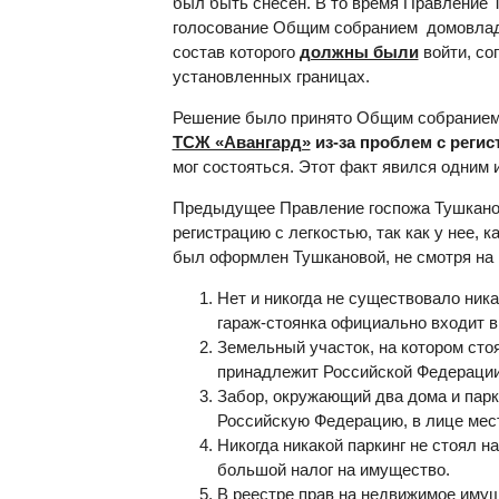
был быть снесен. В то время Правление 
голосование Общим собранием домовладел
состав которого
должны были
войти, со
установленных границах.
Решение было принято Общим собранием
ТСЖ «Авангард»
из-за проблем с регис
мог состояться. Этот факт явился одним
Предыдущее Правление госпожа Тушканова
регистрацию с легкостью, так как у нее, 
был оформлен Тушкановой, не смотря на в
Нет и никогда не существовало ник
гараж-стоянка официально входит в
Земельный участок, на котором стоя
принадлежит Российской Федерации,
Забор, окружающий два дома и парки
Российскую Федерацию, в лице мест
Никогда никакой паркинг не стоял 
большой налог на имущество.
В реестре прав на недвижимое имущ